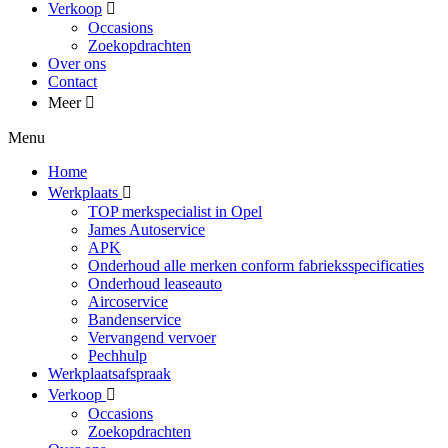
Verkoop
Occasions
Zoekopdrachten
Over ons
Contact
Meer
Menu
Home
Werkplaats
TOP merkspecialist in Opel
James Autoservice
APK
Onderhoud alle merken conform fabrieksspecificaties
Onderhoud leaseauto
Aircoservice
Bandenservice
Vervangend vervoer
Pechhulp
Werkplaatsafspraak
Verkoop
Occasions
Zoekopdrachten