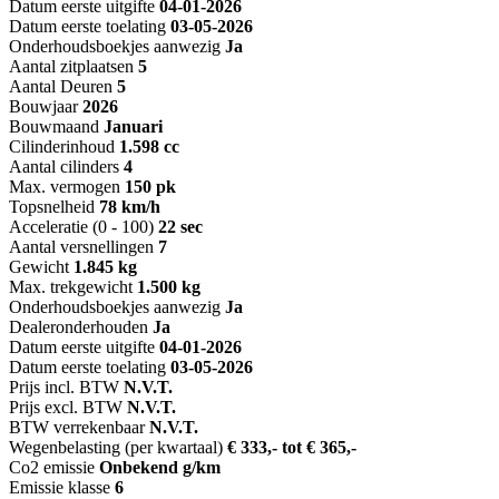
Datum eerste uitgifte
04-01-2026
Datum eerste toelating
03-05-2026
Onderhoudsboekjes aanwezig
Ja
Aantal zitplaatsen
5
Aantal Deuren
5
Bouwjaar
2026
Bouwmaand
Januari
Cilinderinhoud
1.598 cc
Aantal cilinders
4
Max. vermogen
150 pk
Topsnelheid
78 km/h
Acceleratie (0 - 100)
22 sec
Aantal versnellingen
7
Gewicht
1.845 kg
Max. trekgewicht
1.500 kg
Onderhoudsboekjes aanwezig
Ja
Dealeronderhouden
Ja
Datum eerste uitgifte
04-01-2026
Datum eerste toelating
03-05-2026
Prijs incl. BTW
N.V.T.
Prijs excl. BTW
N.V.T.
BTW verrekenbaar
N.V.T.
Wegenbelasting (per kwartaal)
€ 333,- tot € 365,-
Co2 emissie
Onbekend g/km
Emissie klasse
6