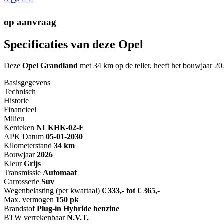
op aanvraag
Specificaties van deze Opel
Deze
Opel Grandland
met 34 km op de teller, heeft het bouwjaar 202
Basisgegevens
Technisch
Historie
Financieel
Milieu
Kenteken
NL
KHK-02-F
APK Datum
05-01-2030
Kilometerstand
34 km
Bouwjaar
2026
Kleur
Grijs
Transmissie
Automaat
Carrosserie
Suv
Wegenbelasting (per kwartaal)
€ 333,- tot € 365,-
Max. vermogen
150 pk
Brandstof
Plug-in Hybride benzine
BTW verrekenbaar
N.V.T.