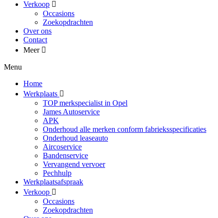
Verkoop
Occasions
Zoekopdrachten
Over ons
Contact
Meer
Menu
Home
Werkplaats
TOP merkspecialist in Opel
James Autoservice
APK
Onderhoud alle merken conform fabrieksspecificaties
Onderhoud leaseauto
Aircoservice
Bandenservice
Vervangend vervoer
Pechhulp
Werkplaatsafspraak
Verkoop
Occasions
Zoekopdrachten