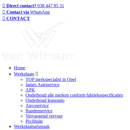
Direct contact?
038 447 85 31
Contact via
WhatsApp
CONTACT
Home
Werkplaats
TOP merkspecialist in Opel
James Autoservice
APK
Onderhoud alle merken conform fabrieksspecificaties
Onderhoud leaseauto
Aircoservice
Bandenservice
Vervangend vervoer
Pechhulp
Werkplaatsafspraak