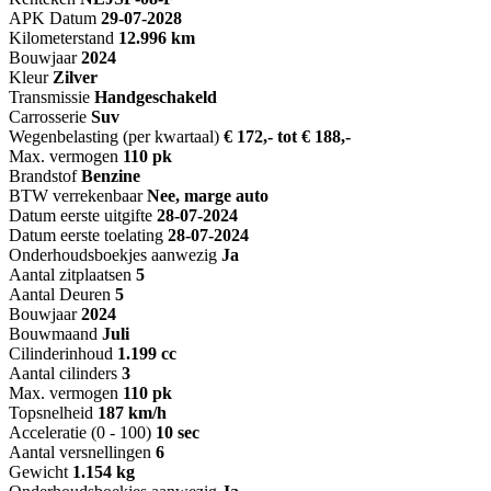
APK Datum
29-07-2028
Kilometerstand
12.996 km
Bouwjaar
2024
Kleur
Zilver
Transmissie
Handgeschakeld
Carrosserie
Suv
Wegenbelasting (per kwartaal)
€ 172,- tot € 188,-
Max. vermogen
110 pk
Brandstof
Benzine
BTW verrekenbaar
Nee, marge auto
Datum eerste uitgifte
28-07-2024
Datum eerste toelating
28-07-2024
Onderhoudsboekjes aanwezig
Ja
Aantal zitplaatsen
5
Aantal Deuren
5
Bouwjaar
2024
Bouwmaand
Juli
Cilinderinhoud
1.199 cc
Aantal cilinders
3
Max. vermogen
110 pk
Topsnelheid
187 km/h
Acceleratie (0 - 100)
10 sec
Aantal versnellingen
6
Gewicht
1.154 kg