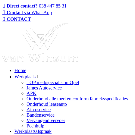
Direct contact?
038 447 85 31
Contact via
WhatsApp
CONTACT
Home
Werkplaats
TOP merkspecialist in Opel
James Autoservice
APK
Onderhoud alle merken conform fabrieksspecificaties
Onderhoud leaseauto
Aircoservice
Bandenservice
Vervangend vervoer
Pechhulp
Werkplaatsafspraak