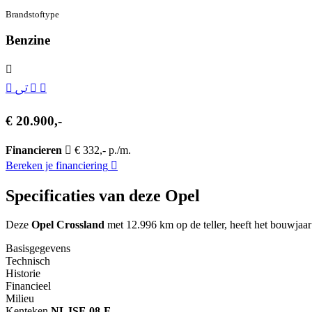
Brandstof­type
Benzine
€ 20.900,-
Financieren
€ 332,- p./m.
Bereken je financiering
Specificaties van deze Opel
Deze
Opel Crossland
met 12.996 km op de teller, heeft het bouwjaar
Basisgegevens
Technisch
Historie
Financieel
Milieu
Kenteken
NL
JSF-08-F