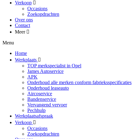
Verkoop
Occasions
Zoekopdrachten
Over ons
Contact
Meer
Menu
Home
Werkplaats
TOP merkspecialist in Opel
James Autoservice
APK
Onderhoud alle merken conform fabrieksspecificaties
Onderhoud leaseauto
Aircoservice
Bandenservice
Vervangend vervoer
Pechhulp
Werkplaatsafspraak
Verkoop
Occasions
Zoekopdrachten