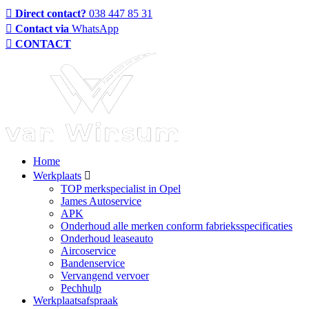
Direct contact?
038 447 85 31
Contact via
WhatsApp
CONTACT
Home
Werkplaats
TOP merkspecialist in Opel
James Autoservice
APK
Onderhoud alle merken conform fabrieksspecificaties
Onderhoud leaseauto
Aircoservice
Bandenservice
Vervangend vervoer
Pechhulp
Werkplaatsafspraak