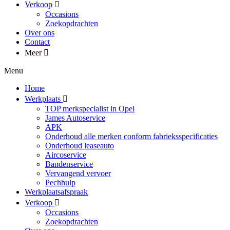
Verkoop
Occasions
Zoekopdrachten
Over ons
Contact
Meer
Menu
Home
Werkplaats
TOP merkspecialist in Opel
James Autoservice
APK
Onderhoud alle merken conform fabrieksspecificaties
Onderhoud leaseauto
Aircoservice
Bandenservice
Vervangend vervoer
Pechhulp
Werkplaatsafspraak
Verkoop
Occasions
Zoekopdrachten