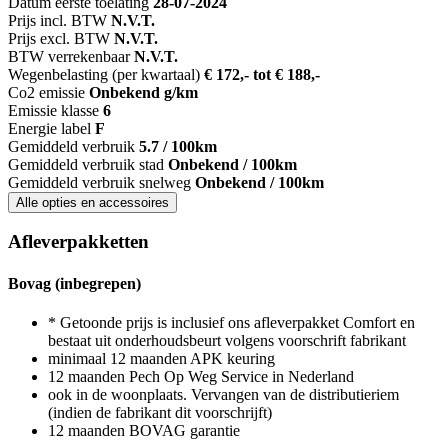
Datum eerste toelating
28-07-2024
Prijs incl. BTW
N.V.T.
Prijs excl. BTW
N.V.T.
BTW verrekenbaar
N.V.T.
Wegenbelasting (per kwartaal)
€ 172,- tot € 188,-
Co2 emissie
Onbekend g/km
Emissie klasse
6
Energie label
F
Gemiddeld verbruik
5.7 / 100km
Gemiddeld verbruik stad
Onbekend / 100km
Gemiddeld verbruik snelweg
Onbekend / 100km
Alle opties en accessoires
Afleverpakketten
Bovag (inbegrepen)
* Getoonde prijs is inclusief ons afleverpakket Comfort en
bestaat uit onderhoudsbeurt volgens voorschrift fabrikant
minimaal 12 maanden APK keuring
12 maanden Pech Op Weg Service in Nederland
ook in de woonplaats. Vervangen van de distributieriem
(indien de fabrikant dit voorschrijft)
12 maanden BOVAG garantie