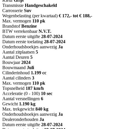
Kleur
Grijs
Transmissie
Handgeschakeld
Carrosserie
Suv
Wegenbelasting (per kwartaal)
€ 172,- tot € 188,-
Max. vermogen
110 pk
Brandstof
Benzine
BTW verrekenbaar
N.V.T.
Datum eerste uitgifte
28-07-2024
Datum eerste toelating
28-07-2024
Onderhoudsboekjes aanwezig
Ja
Aantal zitplaatsen
5
Aantal Deuren
5
Bouwjaar
2024
Bouwmaand
Juli
Cilinderinhoud
1.199 cc
Aantal cilinders
3
Max. vermogen
110 pk
Topsnelheid
187 km/h
Acceleratie (0 - 100)
10 sec
Aantal versnellingen
6
Gewicht
1.190 kg
Max. trekgewicht
840 kg
Onderhoudsboekjes aanwezig
Ja
Dealeronderhouden
Ja
Datum eerste uitgifte
28-07-2024