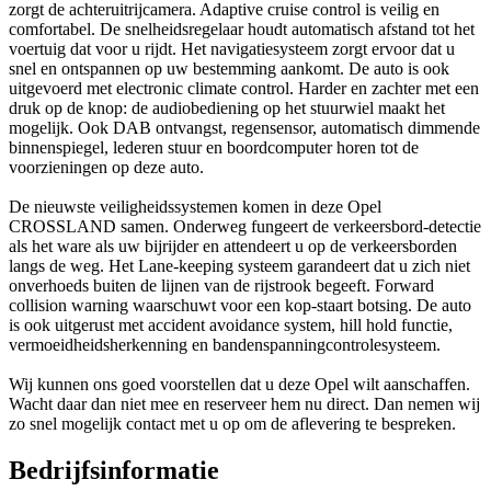
zorgt de achteruitrijcamera. Adaptive cruise control is veilig en
comfortabel. De snelheidsregelaar houdt automatisch afstand tot het
voertuig dat voor u rijdt. Het navigatiesysteem zorgt ervoor dat u
snel en ontspannen op uw bestemming aankomt. De auto is ook
uitgevoerd met electronic climate control. Harder en zachter met een
druk op de knop: de audiobediening op het stuurwiel maakt het
mogelijk. Ook DAB ontvangst, regensensor, automatisch dimmende
binnenspiegel, lederen stuur en boordcomputer horen tot de
voorzieningen op deze auto.
De nieuwste veiligheidssystemen komen in deze Opel
CROSSLAND samen. Onderweg fungeert de verkeersbord-detectie
als het ware als uw bijrijder en attendeert u op de verkeersborden
langs de weg. Het Lane-keeping systeem garandeert dat u zich niet
onverhoeds buiten de lijnen van de rijstrook begeeft. Forward
collision warning waarschuwt voor een kop-staart botsing. De auto
is ook uitgerust met accident avoidance system, hill hold functie,
vermoeidheidsherkenning en bandenspanningcontrolesysteem.
Wij kunnen ons goed voorstellen dat u deze Opel wilt aanschaffen.
Wacht daar dan niet mee en reserveer hem nu direct. Dan nemen wij
zo snel mogelijk contact met u op om de aflevering te bespreken.
Bedrijfsinformatie