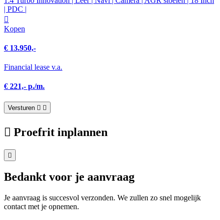
1.4 Turbo Innovation | Leer | Navi | Camera | AGR stoelen | 18 Inch
| PDC |
Kopen
€ 13.950,-
Financial lease v.a.
€ 221,- p./m.
Versturen
Proefrit inplannen
Bedankt voor je aanvraag
Je aanvraag is succesvol verzonden. We zullen zo snel mogelijk
contact met je opnemen.