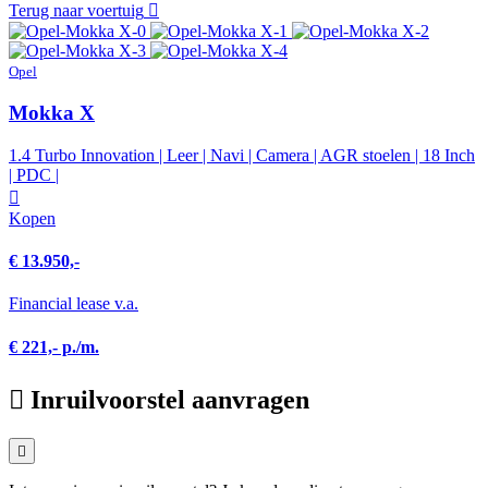
Terug naar voertuig
Opel
Mokka X
1.4 Turbo Innovation | Leer | Navi | Camera | AGR stoelen | 18 Inch
| PDC |
Kopen
€ 13.950,-
Financial lease v.a.
€ 221,- p./m.
Inruilvoorstel aanvragen