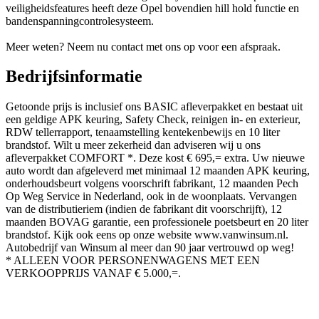
veiligheidsfeatures heeft deze Opel bovendien hill hold functie en
bandenspanningcontrolesysteem.
Meer weten? Neem nu contact met ons op voor een afspraak.
Bedrijfsinformatie
Getoonde prijs is inclusief ons BASIC afleverpakket en bestaat uit
een geldige APK keuring, Safety Check, reinigen in- en exterieur,
RDW tellerrapport, tenaamstelling kentekenbewijs en 10 liter
brandstof. Wilt u meer zekerheid dan adviseren wij u ons
afleverpakket COMFORT *. Deze kost € 695,= extra. Uw nieuwe
auto wordt dan afgeleverd met minimaal 12 maanden APK keuring,
onderhoudsbeurt volgens voorschrift fabrikant, 12 maanden Pech
Op Weg Service in Nederland, ook in de woonplaats. Vervangen
van de distributieriem (indien de fabrikant dit voorschrijft), 12
maanden BOVAG garantie, een professionele poetsbeurt en 20 liter
brandstof. Kijk ook eens op onze website www.vanwinsum.nl.
Autobedrijf van Winsum al meer dan 90 jaar vertrouwd op weg!
* ALLEEN VOOR PERSONENWAGENS MET EEN
VERKOOPPRIJS VANAF € 5.000,=.