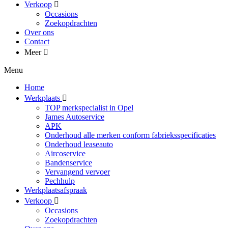
Verkoop
Occasions
Zoekopdrachten
Over ons
Contact
Meer
Menu
Home
Werkplaats
TOP merkspecialist in Opel
James Autoservice
APK
Onderhoud alle merken conform fabrieksspecificaties
Onderhoud leaseauto
Aircoservice
Bandenservice
Vervangend vervoer
Pechhulp
Werkplaatsafspraak
Verkoop
Occasions
Zoekopdrachten