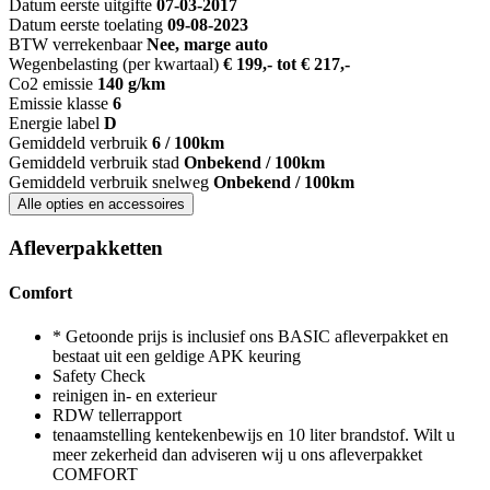
Datum eerste uitgifte
07-03-2017
Datum eerste toelating
09-08-2023
BTW verrekenbaar
Nee, marge auto
Wegenbelasting (per kwartaal)
€ 199,- tot € 217,-
Co2 emissie
140 g/km
Emissie klasse
6
Energie label
D
Gemiddeld verbruik
6 / 100km
Gemiddeld verbruik stad
Onbekend / 100km
Gemiddeld verbruik snelweg
Onbekend / 100km
Alle opties en accessoires
Afleverpakketten
Comfort
* Getoonde prijs is inclusief ons BASIC afleverpakket en
bestaat uit een geldige APK keuring
Safety Check
reinigen in- en exterieur
RDW tellerrapport
tenaamstelling kentekenbewijs en 10 liter brandstof. Wilt u
meer zekerheid dan adviseren wij u ons afleverpakket
COMFORT