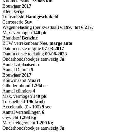
Kilometerstand
73.886 km
Bouwjaar
2017
Kleur
Grijs
Transmissie
Handgeschakeld
Carrosserie
Suv
Wegenbelasting (per kwartaal)
€ 199,- tot € 217,-
Max. vermogen
140 pk
Brandstof
Benzine
BTW verrekenbaar
Nee, marge auto
Datum eerste uitgifte
07-03-2017
Datum eerste toelating
09-08-2023
Onderhoudsboekjes aanwezig
Ja
Aantal zitplaatsen
5
Aantal Deuren
5
Bouwjaar
2017
Bouwmaand
Maart
Cilinderinhoud
1.364 cc
Aantal cilinders
4
Max. vermogen
140 pk
Topsnelheid
196 km/h
Acceleratie (0 - 100)
9 sec
Aantal versnellingen
6
Gewicht
1.294 kg
Max. trekgewicht
1.200 kg
Onderhoudsboekjes aanwezig
Ja