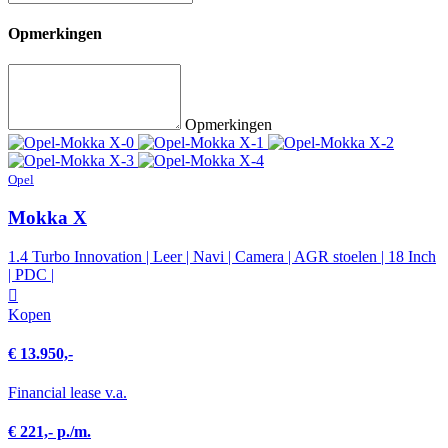
Opmerkingen
Opmerkingen
Opel
Mokka X
1.4 Turbo Innovation | Leer | Navi | Camera | AGR stoelen | 18 Inch
| PDC |
Kopen
€ 13.950,-
Financial lease v.a.
€ 221,- p./m.