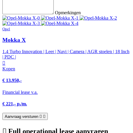
Opmerkingen
Opel
Mokka X
1.4 Turbo Innovation | Leer | Navi | Camera | AGR stoelen | 18 Inch
| PDC |
Kopen
€ 13.950,-
Financial lease v.a.
€ 221,- p./m.
Aanvraag versturen
Full operational lease aanvragen