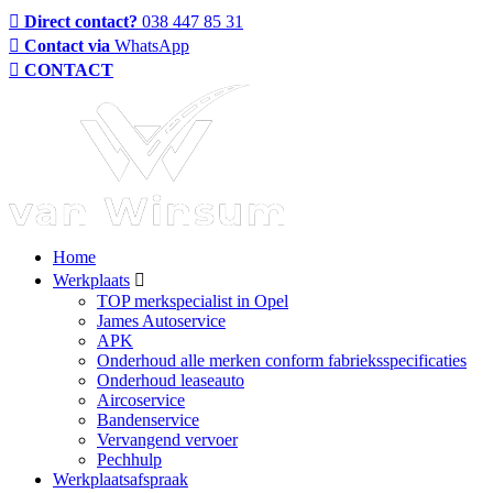
Direct contact?
038 447 85 31
Contact via
WhatsApp
CONTACT
Home
Werkplaats
TOP merkspecialist in Opel
James Autoservice
APK
Onderhoud alle merken conform fabrieksspecificaties
Onderhoud leaseauto
Aircoservice
Bandenservice
Vervangend vervoer
Pechhulp
Werkplaatsafspraak