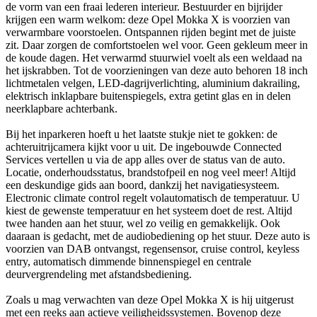
de vorm van een fraai lederen interieur. Bestuurder en bijrijder
krijgen een warm welkom: deze Opel Mokka X is voorzien van
verwarmbare voorstoelen. Ontspannen rijden begint met de juiste
zit. Daar zorgen de comfortstoelen wel voor. Geen gekleum meer in
de koude dagen. Het verwarmd stuurwiel voelt als een weldaad na
het ijskrabben. Tot de voorzieningen van deze auto behoren 18 inch
lichtmetalen velgen, LED-dagrijverlichting, aluminium dakrailing,
elektrisch inklapbare buitenspiegels, extra getint glas en in delen
neerklapbare achterbank.
Bij het inparkeren hoeft u het laatste stukje niet te gokken: de
achteruitrijcamera kijkt voor u uit. De ingebouwde Connected
Services vertellen u via de app alles over de status van de auto.
Locatie, onderhoudsstatus, brandstofpeil en nog veel meer! Altijd
een deskundige gids aan boord, dankzij het navigatiesysteem.
Electronic climate control regelt volautomatisch de temperatuur. U
kiest de gewenste temperatuur en het systeem doet de rest. Altijd
twee handen aan het stuur, wel zo veilig en gemakkelijk. Ook
daaraan is gedacht, met de audiobediening op het stuur. Deze auto is
voorzien van DAB ontvangst, regensensor, cruise control, keyless
entry, automatisch dimmende binnenspiegel en centrale
deurvergrendeling met afstandsbediening.
Zoals u mag verwachten van deze Opel Mokka X is hij uitgerust
met een reeks aan actieve veiligheidssystemen. Bovenop deze