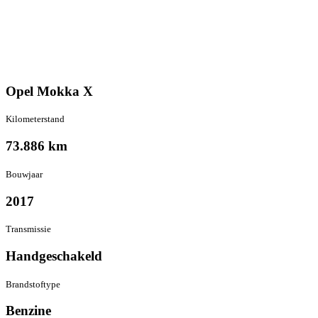
Opel Mokka X
Kilometer­stand
73.886 km
Bouwjaar
2017
Transmissie
Hand­geschakeld
Brandstof­type
Benzine