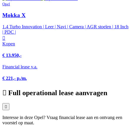
Opel
Mokka X
1.4 Turbo Innovation | Leer | Navi | Camera | AGR stoelen | 18 Inch
| PDC |
Kopen
€ 13.950,-
Financial lease v.a.
€ 221,- p./m.
Full operational lease aanvragen
Interesse in deze Opel? Vraag financial lease aan en ontvang een
voorstel op maat.